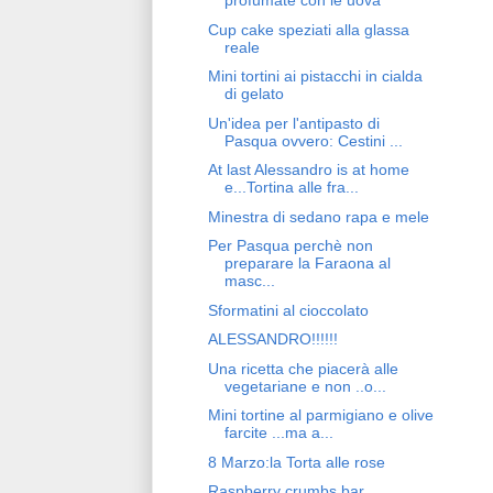
profumate con le uova
Cup cake speziati alla glassa
reale
Mini tortini ai pistacchi in cialda
di gelato
Un'idea per l'antipasto di
Pasqua ovvero: Cestini ...
At last Alessandro is at home
e...Tortina alle fra...
Minestra di sedano rapa e mele
Per Pasqua perchè non
preparare la Faraona al
masc...
Sformatini al cioccolato
ALESSANDRO!!!!!!
Una ricetta che piacerà alle
vegetariane e non ..o...
Mini tortine al parmigiano e olive
farcite ...ma a...
8 Marzo:la Torta alle rose
Raspberry crumbs bar