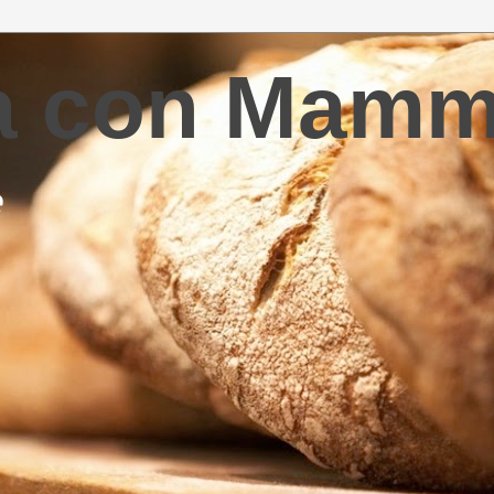
la con Mam
e