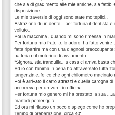
che sia di gradimento alle mie amiche, sia fattibil
disposizione...
Le mie traversie di oggi sono state molteplici..
Estrazione di un dente....per fortuna il dentista 
velluto..
Poi la macchina , quando mi sono rimessa in marc
Per fortuna mio fratello, lo adoro, ha fatto venire
fatta ripartire ma con una diagnosi preoccupante:
batteria o il motorino di avviamento..
"Signora, stia tranquilla, a casa ci arriva basta 
Ed io con l'anima in pena ho attraversato tutta To
tangenziale..felice che ogni chilometro macinato 
Poi è arrivato il carro attrezzi e quella carogna di
occorreva per arrivare in officina...
Per fortuna mio genero mi ha prestato la sua ....al
martedì pomeriggio....
Ed ora mi rilasso un poco e spiego com
e ho prep
Tempo di preparazione: circa 40'