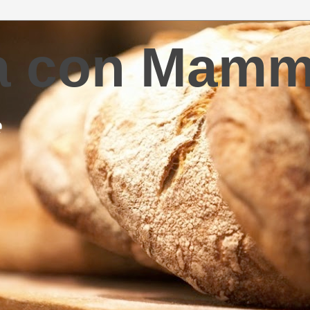
la con Mam
e