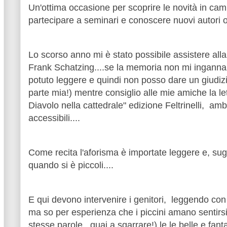
Un'ottima occasione per scoprire le novità in cam
partecipare a seminari e conoscere nuovi autori o 
Lo scorso anno mi è stato possibile assistere alla 
Frank Schatzing....se la memoria non mi inganna 
potuto leggere e quindi non posso dare un giudizi
parte mia!) mentre consiglio alle mie amiche la let
Diavolo nella cattedrale" edizione Feltrinelli, a
accessibili....
Come recita l'aforisma è importate leggere e, su
quando si è piccoli....
E qui devono intervenire i genitori, leggendo con 
ma so per esperienza che i piccini amano sentirsi
stesse parole...guai a sgarrare!) le le belle e fanta