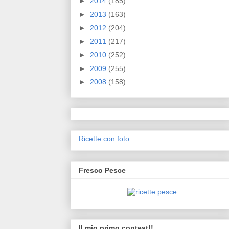
►
2014
(185)
►
2013
(163)
►
2012
(204)
►
2011
(217)
►
2010
(252)
►
2009
(255)
►
2008
(158)
Ricette con foto
Fresco Pesce
Il mio primo contest!!