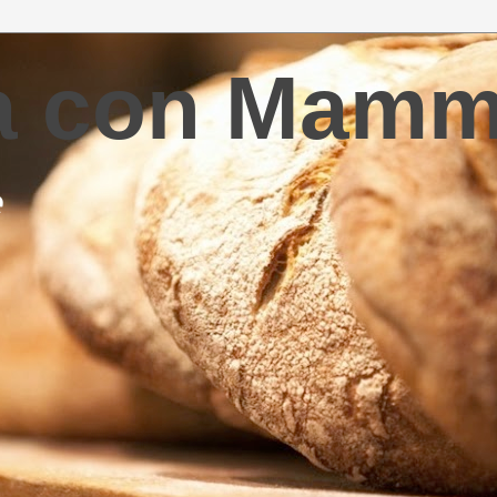
la con Mam
e