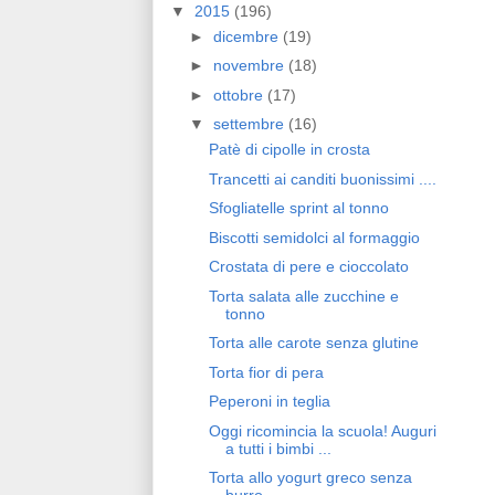
▼
2015
(196)
►
dicembre
(19)
►
novembre
(18)
►
ottobre
(17)
▼
settembre
(16)
Patè di cipolle in crosta
Trancetti ai canditi buonissimi ....
Sfogliatelle sprint al tonno
Biscotti semidolci al formaggio
Crostata di pere e cioccolato
Torta salata alle zucchine e
tonno
Torta alle carote senza glutine
Torta fior di pera
Peperoni in teglia
Oggi ricomincia la scuola! Auguri
a tutti i bimbi ...
Torta allo yogurt greco senza