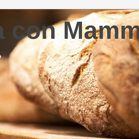
la con Mam
e