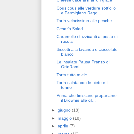
Cheese cake ai marron glacé
Cous cous alle verdure sott'olio
e Parmigiano Regg...
Torta velocissima alle pesche
Cesar's Salad
Caramelle stuzzicanti al pesto di
rucola
Biscotti alla lavanda e cioccolato
bianco
Le insalate Pausa Pranzo di
OrtoRomi
Torta tutto miele
Torta salata con le biete e il
tonno
Prima che finiscano prepariamo
il Brownie alle cil...
►
giugno
(18)
►
maggio
(18)
►
aprile
(7)
►
marzo
(16)