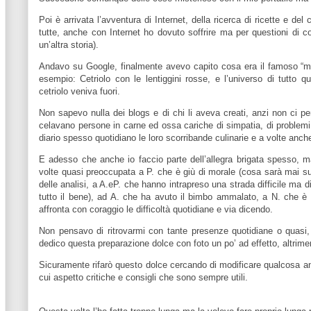
Poi è arrivata l’avventura di Internet, della ricerca di ricette e d
tutte, anche con Internet ho dovuto soffrire ma per questioni di c
un’altra storia).
Andavo su Google, finalmente avevo capito cosa era il famoso “mot
esempio: Cetriolo con le lentiggini rosse, e l’universo di tutto q
cetriolo veniva fuori.
Non sapevo nulla dei blogs e di chi li aveva creati, anzi non ci 
celavano persone in carne ed ossa cariche di simpatia, di problemi
diario spesso quotidiano
le loro scorribande culinarie e a volte anche
E adesso che anche io faccio parte dell’allegra brigata spesso, 
volte quasi preoccupata a P. che è giù di morale (cosa sarà mai succ
delle analisi, a A.eP. che hanno intrapreso una strada difficile ma
tutto il bene), ad A. che ha avuto il bimbo ammalato, a N. che è
affronta con coraggio le difficoltà quotidiane e via dicendo.
Non pensavo di ritrovarmi con tante presenze quotidiane
o quasi
dedico questa preparazione dolce con foto un po’ ad effetto, altrimen
Sicuramente rifarò
questo dolce cercando di modificare qualcosa an
cui aspetto critiche e consigli che sono sempre utili.