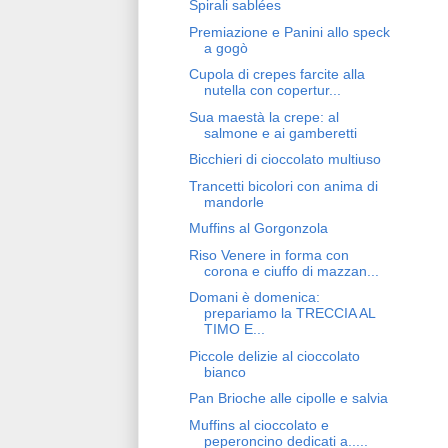
Spirali sablées
Premiazione e Panini allo speck
a gogò
Cupola di crepes farcite alla
nutella con copertur...
Sua maestà la crepe: al
salmone e ai gamberetti
Bicchieri di cioccolato multiuso
Trancetti bicolori con anima di
mandorle
Muffins al Gorgonzola
Riso Venere in forma con
corona e ciuffo di mazzan...
Domani è domenica:
prepariamo la TRECCIA AL
TIMO E...
Piccole delizie al cioccolato
bianco
Pan Brioche alle cipolle e salvia
Muffins al cioccolato e
peperoncino dedicati a.....