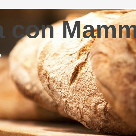
la con Mam
e