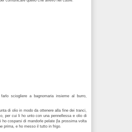
a per comunicare quello che avevo nel cuore.
 farlo sciogliere a bagnomaria insieme al burro,
unta di olio
in modo da ottenere alla fine dei tranci,
o, per cui li ho unto con una pennellessa e olio di
li ho cosparsi di mandorle pelate (la prossima volta
 prima, e ho messo il tutto in frigo.