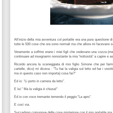
All’inizio della mia avventura col portatile era una pura questione di
tutte le 500 cose che ora sono normali ma che allora mi facevano sof
Veramente a soffrire erano i miei figli che vedevano una cozza (me
continuare ad insegnarmi nonostante la mia “riottosità” a capire e assi
Ricordo ancora la sceneggiata di mio figlio Simone che per farm
cartelle, dico) mi diceva : “Tu hai la valigia sul letto ed hai i vest
ma in questo caso non importa) cosa fai?”
Ed io: “Li porto in camera da letto”.
E lui:” Ma la valigia è chiusa!”
Ed io con voce tremante temendo il peggio:”La apro”.
E così via.
Succedono comunque delle cose misteriose con il mio portatile ma i