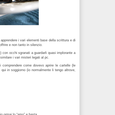
 apprendere i vari elementi base della scrittura e di
frire e non tanto in silenzio.
) con occhi sgranati a guardarli quasi implorante a
milare i vari misteri legati al pc.
i comprendere come dovevo aprire le cartelle (le
iti qui in soggiorno (io normalmente li tengo altrove,
o ormai lo “amo” e basta.