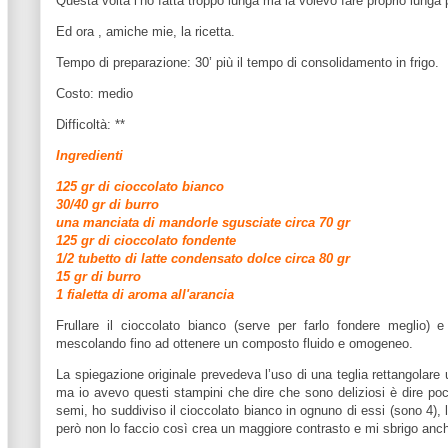
Questa volta l’ho fatta troppo lunga ma la volevo fare proprio lung
Ed ora , amiche mie, la ricetta.
Tempo di preparazione:
30’
più il tempo di consolidamento in frigo.
Costo: medio
Difficoltà: **
Ingredienti
125 gr di cioccolato bianco
30/40 gr di burro
una manciata di mandorle sgusciate circa 70 gr
125 gr di cioccolato fondente
1/2 tubetto di latte condensato dolce circa 80 gr
15 gr di burro
1 fialetta di aroma all'arancia
Frullare il cioccolato bianco (serve per farlo fondere meglio)
e
mescolando fino ad ottenere un composto fluido e omogeneo.
La spiegazione originale prevedeva l’uso di una teglia rettangolare 
ma io avevo questi stampini che dire che sono deliziosi è dire poc
semi, ho suddiviso il cioccolato bianco in ognuno di essi (sono 4), 
però non lo faccio così crea un maggiore contrasto e mi sbrigo anche