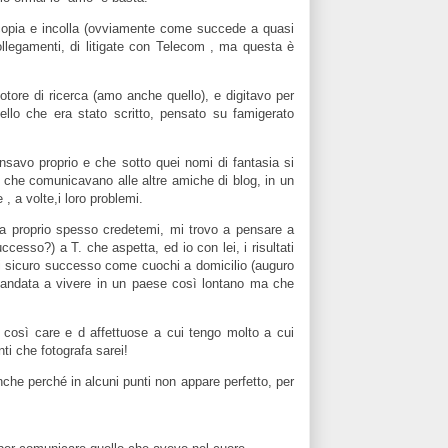
el copia e incolla (ovviamente come succede a quasi
ollegamenti, di litigate con Telecom , ma questa è
ore di ricerca (amo anche quello), e digitavo per
uello che era stato scritto, pensato su famigerato
pensavo proprio e
che sotto quei nomi di fantasia si
 che comunicavano alle altre amiche di blog, in un
 , a volte,i loro problemi.
ma proprio spesso
credetemi, mi trovo a pensare a
esso?) a T. che aspetta, ed io con lei, i risultati
 di sicuro successo come cuochi a domicilio (auguro
 andata a vivere in un paese così lontano ma che
, così care e d affettuose
a cui tengo molto
a
cui
ti che fotografa sarei!
che perché in alcuni punti non appare perfetto, per