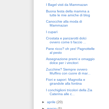
I Bagel visti da Mammazan
Buona festa della mamma a
tutte le mie amiche di blog
Canocchie alla moda di
Mammazan
I cuparì
Crostata e panzarotti dolci
ovvero come ti faccio ...
Pane ricco? oh yes! Pagnottelle
al pesto
Assegnazione premi e omaggio
dolce per i vincitori
Zucchine? Siempre ovvero
Muffins con cuore di mar...
Fiori e sapori: Magnolia e
girandole alla fontina
I conchiglioni tricolori della Zia
Caterina alle c...
►
aprile
(20)
►
marzo
(5)